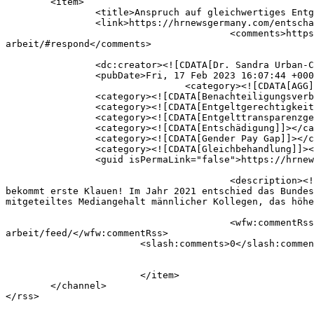
	<item>

		<title>Anspruch auf gleichwertiges Entgelt bei gleichwertiger Arbeit</title>

		<link>https://hrnewsgermany.com/entschaedigung/anspruch-auf-gleichwertiges-entgeld-bei-gleichwertiger-arbeit/</link>

					<comments>https://hrnewsgermany.com/entschaedigung/anspruch-auf-gleichwertiges-entgeld-bei-gleichwertiger-
arbeit/#respond</comments>

		<dc:creator><![CDATA[Dr. Sandra Urban-Crell]]></dc:creator>

		<pubDate>Fri, 17 Feb 2023 16:07:44 +0000</pubDate>

				<category><![CDATA[AGG]]></category>

		<category><![CDATA[Benachteiligungsverbot]]></category>

		<category><![CDATA[Entgeltgerechtigkeit]]></category>

		<category><![CDATA[Entgelttransparenzgesetz]]></category>

		<category><![CDATA[Entschädigung]]></category>

		<category><![CDATA[Gender Pay Gap]]></category>

		<category><![CDATA[Gleichbehandlung]]></category>

		<guid isPermaLink="false">https://hrnewsgermany.com/?p=4368</guid>

					<description><![CDATA[BAG zum Entgeltgleichheitsgebot nach Art. 157 AEUV und § 3 Abs. 1, § 7 EntgTranspG – Der zahnlose Tiger 
bekommt erste Klauen! Im Jahr 2021 entschied das Bundes
mitgeteiltes Mediangehalt männlicher Kollegen, das höhe
					<wfw:commentRss>https://hrnewsgermany.com/entschaedigung/anspruch-auf-gleichwertiges-entgeld-bei-gleichwertiger-
arbeit/feed/</wfw:commentRss>

			<slash:comments>0</slash:comments>

			</item>

	</channel>
