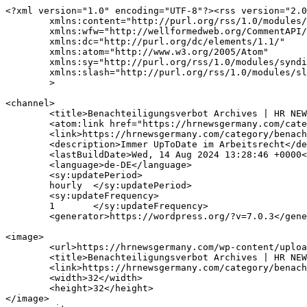
<?xml version="1.0" encoding="UTF-8"?><rss version="2.0
	xmlns:content="http://purl.org/rss/1.0/modules/content/"

	xmlns:wfw="http://wellformedweb.org/CommentAPI/"

	xmlns:dc="http://purl.org/dc/elements/1.1/"

	xmlns:atom="http://www.w3.org/2005/Atom"

	xmlns:sy="http://purl.org/rss/1.0/modules/syndication/"

	xmlns:slash="http://purl.org/rss/1.0/modules/slash/"

	>

<channel>

	<title>Benachteiligungsverbot Archives | HR NEWS</title>

	<atom:link href="https://hrnewsgermany.com/category/benachteiligungsverbot/feed/" rel="self" type="application/rss+xml" />

	<link>https://hrnewsgermany.com/category/benachteiligungsverbot/</link>

	<description>Immer UpToDate im Arbeitsrecht</description>

	<lastBuildDate>Wed, 14 Aug 2024 13:28:46 +0000</lastBuildDate>

	<language>de-DE</language>

	<sy:updatePeriod>

	hourly	</sy:updatePeriod>

	<sy:updateFrequency>

	1	</sy:updateFrequency>

	<generator>https://wordpress.org/?v=7.0.3</generator>

<image>

	<url>https://hrnewsgermany.com/wp-content/uploads/2025/08/cropped-mws_logo_navy_175_50-32x32.png</url>

	<title>Benachteiligungsverbot Archives | HR NEWS</title>

	<link>https://hrnewsgermany.com/category/benachteiligungsverbot/</link>

	<width>32</width>

	<height>32</height>

</image> 
