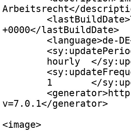
Arbeitsrecht</descriptio
	<lastBuildDate>Thu, 11 Jul 2024 08:15:04 
+0000</lastBuildDate>

	<language>de-DE</language>

	<sy:updatePeriod>

	hourly	</sy:updatePeriod>

	<sy:updateFrequency>

	1	</sy:updateFrequency>

	<generator>https://wordpress.org/?
v=7.0.1</generator>

<image>
