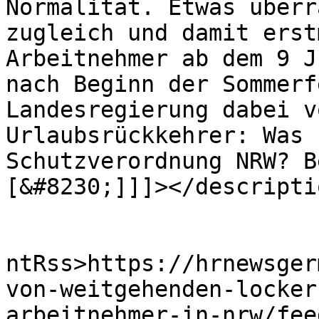
Normalität. Etwas überr
zugleich und damit erst
Arbeitnehmer ab dem 9 J
nach Beginn der Sommerf
Landesregierung dabei v
Urlaubsrückkehrer: Was 
Schutzverordnung NRW? B
[&#8230;]]]></descriptio
					<wf
ntRss>https://hrnewsger
von-weitgehenden-locker
arbeitnehmer-in-nrw/fee