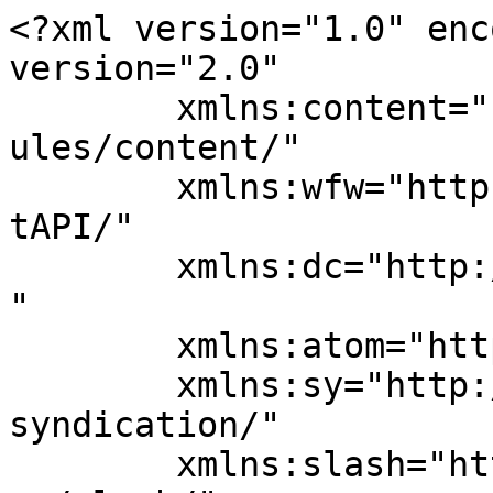
<?xml version="1.0" enc
version="2.0"

	xmlns:content="http://purl.org/rss/1.0/mod
ules/content/"

	xmlns:wfw="http://wellformedweb.org/Commen
tAPI/"

	xmlns:dc="http://purl.org/dc/elements/1.1/
"

	xmlns:atom="http://www.w3.org/2005/Atom"

	xmlns:sy="http://purl.org/rss/1.0/modules/
syndication/"

	xmlns:slash="http://purl.org/rss/1.0/modul