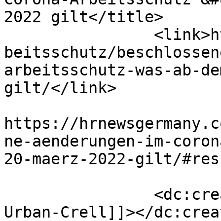
2022 gilt</title>

		<link>https://hrnewsgermany.com/ar
beitsschutz/beschlossen
arbeitsschutz-was-ab-de
gilt/</link>

					<co
https://hrnewsgermany.c
ne-aenderungen-im-coron
20-maerz-2022-gilt/#res
		<dc:creator><![CDATA[Dr. Sandra 
Urban-Crell]]></dc:creat