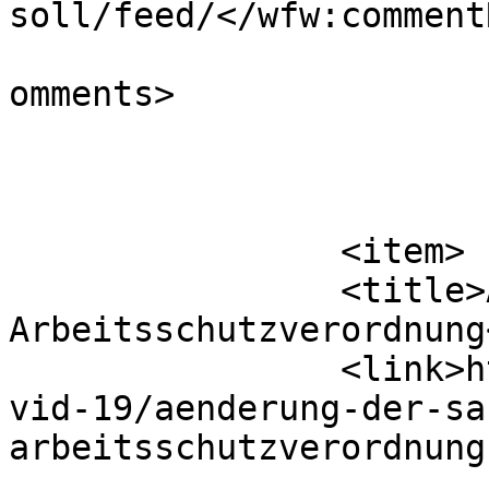
soll/feed/</wfw:commentR
			<slash:comments>0</slash
omments>

			</item>
		<item>

		<title>Änderung der SARS-COV-2-
Arbeitsschutzverordnung
		<link>https://hrnewsgermany.com/co
vid-19/aenderung-der-sa
arbeitsschutzverordnung
					<co