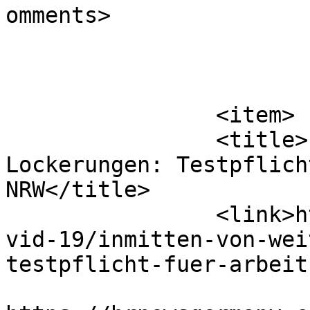
omments>

			</item>
		<item>

		<title>Inmitten von weitgehenden 
Lockerungen: Testpflich
NRW</title>

		<link>https://hrnewsgermany.com/co
vid-19/inmitten-von-wei
testpflicht-fuer-arbeit
					<co