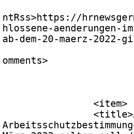
					<wf
ntRss>https://hrnewsger
hlossene-aenderungen-im
ab-dem-20-maerz-2022-gi
			<slash:comments>0</slash
omments>

			</item>
		<item>

		<title>Änderung der Corona-
Arbeitsschutzbestimmung