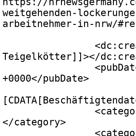
https://hrnewsgermany.c
weitgehenden-lockerunge
arbeitnehmer-in-nrw/#re
		<dc:creator><![CDATA[Volker 
Teigelkötter]]></dc:cre
		<pubDate>Thu, 08 Jul 2021 14:19:24 
+0000</pubDate>

				<catego
[CDATA[Beschäftigtendat
		<category><![CDATA[COVID-19]]>
</category>

		<category><!