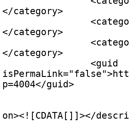
		<category><![CDATA[Impfpflicht]]>
</category>

		<category><![CDATA[3G]]>
</category>

		<category><![CDATA[homeoffice]]>
</category>

		<guid 
isPermaLink="false">htt
p=4004</guid>

					<de
on><![CDATA[]]></descri