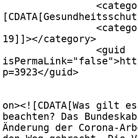
		<category><!
[CDATA[Gesundheitsschut
		<category><![CDATA[Corona/COVID-
19]]></category>

		<guid 
isPermaLink="false">htt
p=3923</guid>

					<de
on><![CDATA[Was gilt es
beachten? Das Bundeskab
Änderung der Corona-Arb