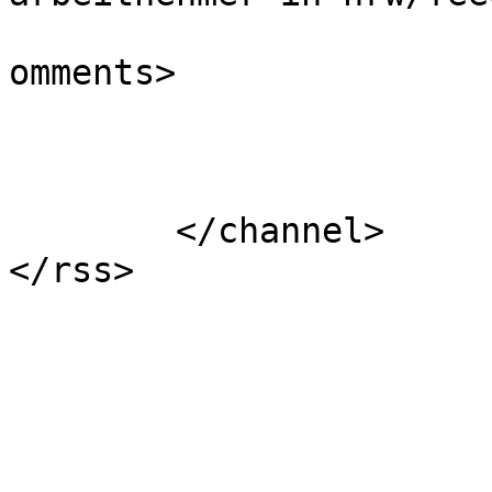
			<slash:comments>0</slash
omments>

			</item>
	</channel>
