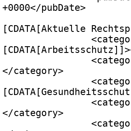
+0000</pubDate>

				<catego
[CDATA[Aktuelle Rechtsp
		<category><!
[CDATA[Arbeitsschutz]]>
		<category><![CDATA[COVID-19]]>
</category>

		<category><!
[CDATA[Gesundheitsschut
		<category><![CDATA[Homeoffice]]>
</category>

		<category><![CDATA[Impfpflicht]]>