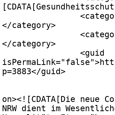
[CDATA[Gesundheitsschut
		<category><![CDATA[Impfnachweis]]>
</category>

		<category><![CDATA[Testpflicht]]>
</category>

		<guid 
isPermaLink="false">htt
p=3883</guid>

					<de
on><![CDATA[Die neue Co
NRW dient im Wesentlich