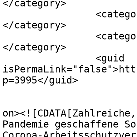
</category>

		<category><![CDATA[3G]]>
</category>

		<category><![CDATA[Home-Office]]>
</category>

		<guid 
isPermaLink="false">htt
p=3995</guid>

					<de
on><![CDATA[Zahlreiche,
Pandemie geschaffene So
Corona-Arbeitsschutzver