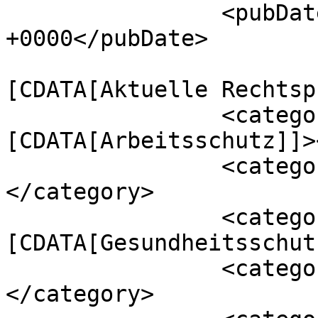
		<pubDate>Fri, 18 Mar 2022 17:15:39 
+0000</pubDate>

				<catego
[CDATA[Aktuelle Rechtsp
		<category><!
[CDATA[Arbeitsschutz]]>
		<category><![CDATA[COVID-19]]>
</category>

		<category><!
[CDATA[Gesundheitsschut
		<category><![CDATA[Homeoffice]]>
</category>
