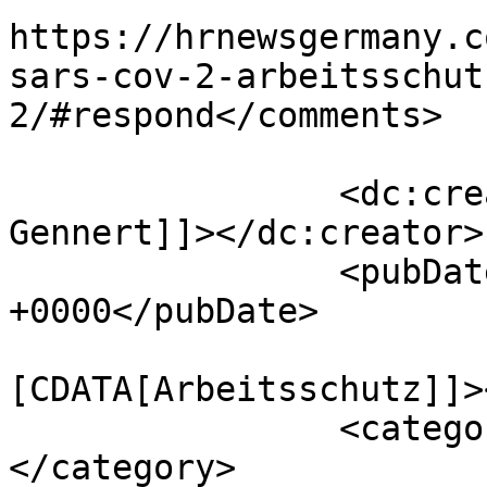
https://hrnewsgermany.c
sars-cov-2-arbeitsschut
2/#respond</comments>

		<dc:creator><![CDATA[Thomas 
Gennert]]></dc:creator>

		<pubDate>Thu, 02 Sep 2021 05:07:24 
+0000</pubDate>

				<catego
[CDATA[Arbeitsschutz]]>
		<category><![CDATA[COVID-19]]>
</category>
