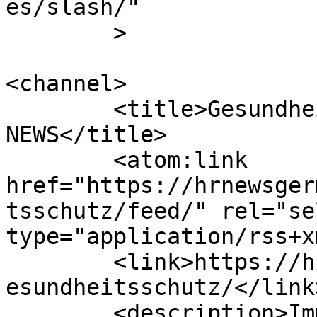
es/slash/"

	>

<channel>

	<title>Gesundheitsschutz Archives | HR 
NEWS</title>

	<atom:link 
href="https://hrnewsger
tsschutz/feed/" rel="sel
type="application/rss+x
	<link>https://hrnewsgermany.com/category/g
esundheitsschutz/</link>
	<description>Immer UpToDate im 