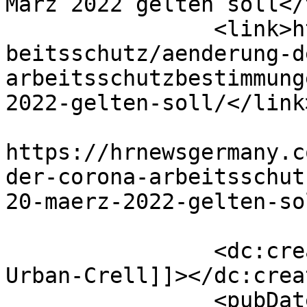
März 2022 gelten soll</
		<link>https://hrnewsgermany.com/ar
beitsschutz/aenderung-d
arbeitsschutzbestimmung
2022-gelten-soll/</link>
					<co
https://hrnewsgermany.c
der-corona-arbeitsschut
20-maerz-2022-gelten-so
		<dc:creator><![CDATA[Dr. Sandra 
Urban-Crell]]></dc:creat
		<pubDate>Fri, 11 Mar 2022 08:56:29 