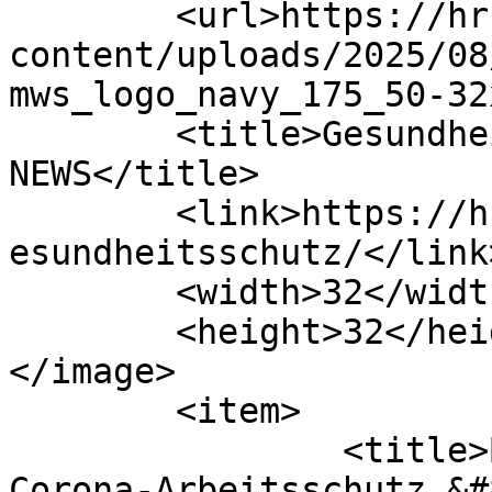
	<url>https://hrnewsgermany.com/wp-
content/uploads/2025/08
mws_logo_navy_175_50-32
	<title>Gesundheitsschutz Archives | HR 
NEWS</title>

	<link>https://hrnewsgermany.com/category/g
esundheitsschutz/</link>
	<width>32</width>

	<height>32</height>

</image> 

	<item>

		<title>Beschlossene Änderungen im 
Corona-Arbeitsschutz &#