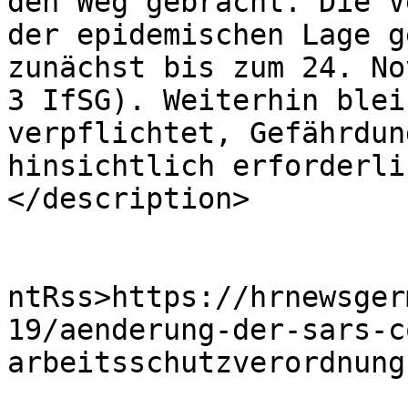
den Weg gebracht. Die V
der epidemischen Lage g
zunächst bis zum 24. No
3 IfSG). Weiterhin blei
verpflichtet, Gefährdun
hinsichtlich erforderli
</description>

					<wf
ntRss>https://hrnewsger
19/aenderung-der-sars-c
arbeitsschutzverordnung
			<slash:comments>0</slash