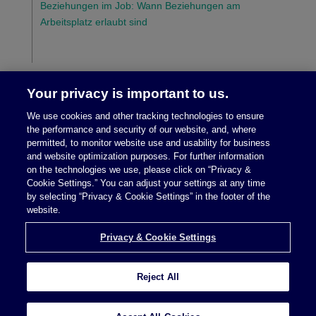
Beziehungen im Job: Wann Beziehungen am
Arbeitsplatz erlaubt sind
Your privacy is important to us.
We use cookies and other tracking technologies to ensure
the performance and security of our website, and, where
permitted, to monitor website use and usability for business
and website optimization purposes. For further information
on the technologies we use, please click on “Privacy &
Cookie Settings.” You can adjust your settings at any time
Rechtliche Hinweise/Impressum
|
Datenschutz
by selecting “Privacy & Cookie Settings” in the footer of the
website.
Privacy & Cookie Settings
Reject All
Privacy & Cookie Settings
Anwaltswerbung © 2026 McDermott Will & Schulte