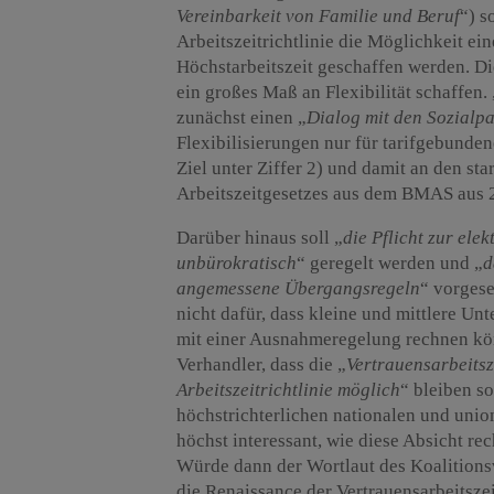
Vereinbarkeit von Familie und Beruf
“) s
Arbeitszeitrichtlinie die Möglichkeit ei
Höchstarbeitszeit geschaffen werden. Die
ein großes Maß an Flexibilität schaffen. 
zunächst einen „
Dialog mit den Sozialp
Flexibilisierungen nur für tarifgebund
Ziel unter Ziffer 2) und damit an den sta
Arbeitszeitgesetzes aus dem BMAS aus 2
Darüber hinaus soll „
die Pflicht zur ele
unbürokratisch
“ geregelt werden und „
d
angemessene Übergangsregeln
“ vorgese
nicht dafür, dass kleine und mittlere U
mit einer Ausnahmeregelung rechnen könn
Verhandler, dass die „
Vertrauensarbeitsz
Arbeitszeitrichtlinie möglich
“ bleiben s
höchstrichterlichen nationalen und unio
höchst interessant, wie diese Absicht re
Würde dann der Wortlaut des Koalitionsv
die Renaissance der Vertrauensarbeitsz