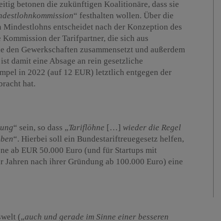
itig betonen die zukünftigen Koalitionäre, dass sie
ndestlohnkommission
“ festhalten wollen. Über die
 Mindestlohns entscheidet nach der Konzeption des
Kommission der Tarifpartner, die sich aus
wie den Gewerkschaften zusammensetzt und außerdem
ist damit eine Absage an rein gesetzliche
mpel in 2022 (auf 12 EUR) letztlich entgegen der
racht hat.
dung
“ sein, so dass „
Tariflöhne
[…]
wieder die Regel
iben
“. Hierbei soll ein Bundestariftreuegesetz helfen,
ne ab EUR 50.000 Euro (und für Startups mit
er Jahren nach ihrer Gründung ab 100.000 Euro) eine
swelt („
auch und gerade im Sinne einer besseren