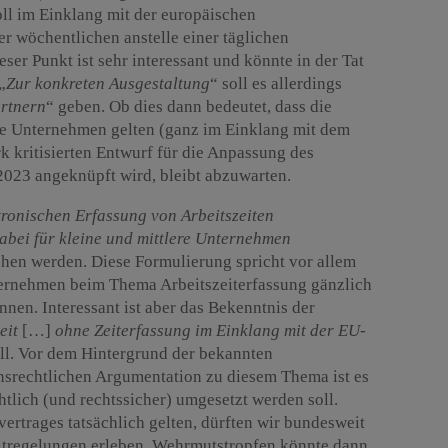
oll im Einklang mit der europäischen
ner wöchentlichen anstelle einer täglichen
ser Punkt ist sehr interessant und könnte in der Tat
„
Zur konkreten Ausgestaltung
“ soll es allerdings
artnern
“ geben. Ob dies dann bedeutet, dass die
ene Unternehmen gelten (ganz im Einklang mit dem
rk kritisierten Entwurf für die Anpassung des
023 angeknüpft wird, bleibt abzuwarten.
ktronischen Erfassung von Arbeitszeiten
abei für kleine und mittlere Unternehmen
hen werden. Diese Formulierung spricht vor allem
nternehmen beim Thema Arbeitszeiterfassung gänzlich
en. Interessant ist aber das Bekenntnis der
eit
[…]
ohne Zeiterfassung im Einklang mit der EU-
oll. Vor dem Hintergrund der bekannten
nsrechtlichen Argumentation zu diesem Thema ist es
chtlich (und rechtssicher) umgesetzt werden soll.
ertrages tatsächlich gelten, dürften wir bundesweit
eitregelungen erleben. Wehrmutstropfen könnte dann