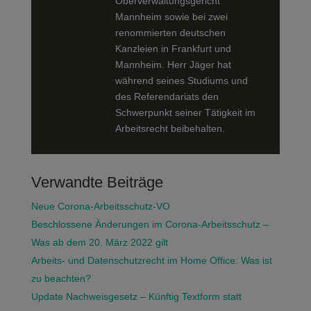
Oberverwaltungsgericht
Mannheim sowie bei zwei
renommierten deutschen
Kanzleien in Frankfurt und
Mannheim. Herr Jäger hat
während seines Studiums und
des Referendariats den
Schwerpunkt seiner Tätigkeit im
Arbeitsrecht beibehalten.
Verwandte Beiträge
Neue Corona-Arbeitsschutz-VO
Beschlossene Änderungen im Corona-Arbeitsschutz –
Was ab dem 20. März 2022 gilt
Arbeits- und Datenschutzrecht im Home Office: Was ist
zu beachten?
Update Nachweisgesetz – Künftig Textform statt