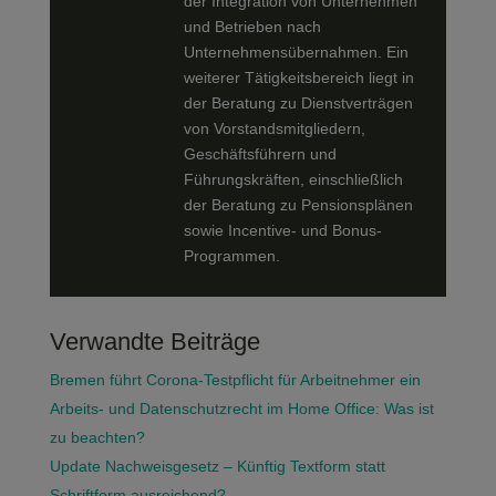
der Integration von Unternehmen
und Betrieben nach
Unternehmensübernahmen. Ein
weiterer Tätigkeitsbereich liegt in
der Beratung zu Dienstverträgen
von Vorstandsmitgliedern,
Geschäftsführern und
Führungskräften, einschließlich
der Beratung zu Pensionsplänen
sowie Incentive- und Bonus-
Programmen.
Verwandte Beiträge
Bremen führt Corona-Testpflicht für Arbeitnehmer ein
Arbeits- und Datenschutzrecht im Home Office: Was ist
zu beachten?
Update Nachweisgesetz – Künftig Textform statt
Schriftform ausreichend?