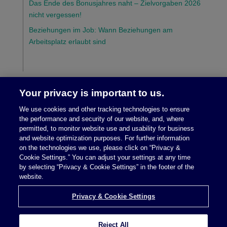
Das Ende des Bonusjahres naht – Zielvorgaben 2026
nicht vergessen!
Beziehungen im Job: Wann Beziehungen am
Arbeitsplatz erlaubt sind
Your privacy is important to us.
We use cookies and other tracking technologies to ensure
the performance and security of our website, and, where
permitted, to monitor website use and usability for business
and website optimization purposes. For further information
on the technologies we use, please click on “Privacy &
Cookie Settings.” You can adjust your settings at any time
Rechtliche Hinweise/Impressum
|
Datenschutz
by selecting “Privacy & Cookie Settings” in the footer of the
website.
Privacy & Cookie Settings
Reject All
Privacy & Cookie Settings