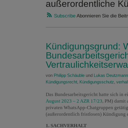
außerordentliche K
Subscribe
Abonnieren Sie die Beit
Kündigungsgrund: 
Bundesarbeitsgerich
Vertraulichkeitserw
von
Philipp Schäuble
und
Lukas Deutzmann
Kündigungsrecht
,
Kündigungsschutz
,
verha
Das Bundesarbeitsgericht hatte sich in 
August 2023 – 2 AZR 17/23
, PM) damit 
privaten WhatsApp-Chatgruppen getätigt
(außerordentlich fristlosen) Kündigung 
1. SACHVERHALT