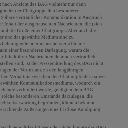
st nach Ansicht des BAG vielmehr nur dann
glieder der Chatgruppe den besonderen
er Sphäre vertraulicher Kommunikation in Anspruch
r Inhalt der ausgetauschten Nachrichten, die (sich
und die Größe einer Chatgruppe. Aber auch die
der und das gewählte Medium sind zu
ts beleidigende oder menschenverachtende
dann einer besonderen Darlegung, warum die
er Inhalt ihrer Nachrichten dennoch vertraulich
tellen sind, ist der Pressemitteilung des BAG nicht
ngen der Vorinstanz zu den langjährigen
hen Verhältnis zwischen den Chatmitgliedern sowie
 gewählten Kommunikationsmediums, wodurch ein
tehende verhindert wurde, genügten dem BAG
ht, solche besonderen Umstände darzulegen, die
lichkeitserwartung begründen, können bekannt
erachtende Äußerungen eine fristlose Kündigung
nach gerechtfertigt war oder nicht, konnte das BAG