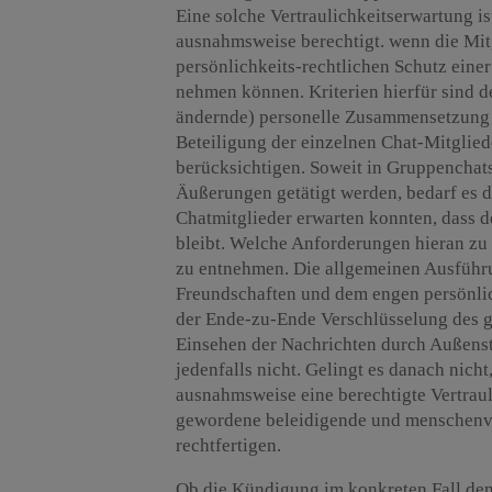
Eine solche Vertraulichkeitserwartung i
ausnahmsweise berechtigt. wenn die Mit
persönlichkeits-rechtlichen Schutz ein
nehmen können. Kriterien hierfür sind de
ändernde) personelle Zusammensetzung 
Beteiligung der einzelnen Chat-Mitglie
berücksichtigen. Soweit in Gruppencha
Äußerungen getätigt werden, bedarf es 
Chatmitglieder erwarten konnten, dass d
bleibt. Welche Anforderungen hieran zu s
zu entnehmen. Die allgemeinen Ausführu
Freundschaften und dem engen persönlic
der Ende-zu-Ende Verschlüsselung des
Einsehen der Nachrichten durch Außens
jedenfalls nicht. Gelingt es danach nic
ausnahmsweise eine berechtigte Vertrau
gewordene beleidigende und menschenv
rechtfertigen.
Ob die Kündigung im konkreten Fall dem