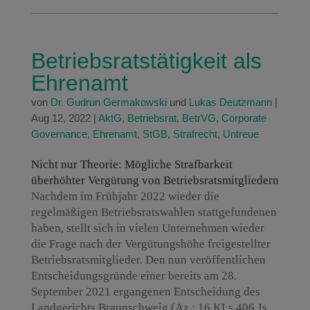
Betriebsratstätigkeit als
Ehrenamt
von
Dr. Gudrun Germakowski
und
Lukas Deutzmann
|
Aug 12, 2022
|
AktG
,
Betriebsrat
,
BetrVG
,
Corporate
Governance
,
Ehrenamt
,
StGB
,
Strafrecht
,
Untreue
Nicht nur Theorie: Mögliche Strafbarkeit
überhöhter Vergütung von Betriebsratsmitgliedern
Nachdem im Frühjahr 2022 wieder die
regelmäßigen Betriebsratswahlen stattgefundenen
haben, stellt sich in vielen Unternehmen wieder
die Frage nach der Vergütungshöhe freigestellter
Betriebsratsmitglieder. Den nun veröffentlichen
Entscheidungsgründe einer bereits am 28.
September 2021 ergangenen Entscheidung des
Landgerichts Braunschweig (Az.: 16 KLs 406 Js