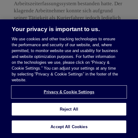
Arbeitszeiterfassungssystem bestanden hatte. Der
klagende Arbeitnehmer konnte sich aufgrund
seiner Tätigkeit als Kurierfahrer jedoch lediglich
morgens im System anmelden und abends nach
Your privacy is important to us.
Ende der Arbeit wieder abmelden. Das System
erfasst also lediglich Beginn und Ende der
We use cookies and other tracking technologies to ensure
the performance and security of our website, and, where
täglichen Arbeitszeit, ohne Auskunft darüber zu
permitted, to monitor website use and usability for business
geben, ob und in welchem Umfang in der
and website optimization purposes. For further information
Zwischenzeit tatsächlich Arbeitszeit angefallen
on the technologies we use, please click on “Privacy &
war. Genau hierum drehte sich dann auch der
Cookie Settings.” You can adjust your settings at any time
geführte Rechtsstreit, in dem der Kläger die vom
by selecting “Privacy & Cookie Settings” in the footer of the
website.
Arbeitszeiterfassungssystem generierten [...]
Privacy & Cookie Settings
Continue Reading
Reject All
Accept All Cookies